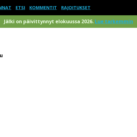
NNAT
ETSI
KOMMENTIT
RAJOITUKSET
Jälki on päivittynnyt elokuussa 2026.
Lue tarkemmin
u