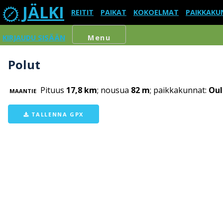
JÄLKI
REITIT
PAIKAT
KOKOELMAT
PAIKKAKU
KIRJAUDU SISÄÄN
Menu
Polut
Pituus
17,8 km
; nousua
82 m
; paikkakunnat:
Oul
MAANTIE
TALLENNA GPX