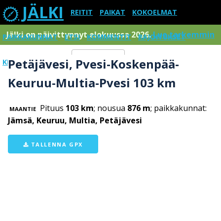
JÄLKI
REITIT
PAIKAT
KOKOELMAT
Jälki on päivittynnyt elokuussa 2026.
Lue tarkemmin
PAIKKAKUNNAT
ETSI
KOMMENTIT
RAJOITUKSET
Petäjävesi, Pvesi-Koskenpää-
KIRJAUDU SISÄÄN
Menu
Keuruu-Multia-Pvesi 103 km
Pituus
103 km
; nousua
876 m
; paikkakunnat:
MAANTIE
Jämsä, Keuruu, Multia, Petäjävesi
TALLENNA GPX