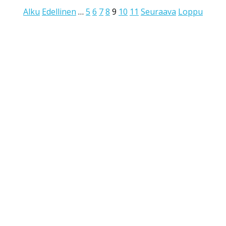
Alku
Edellinen
…
5
6
7
8
9
10
11
Seuraava
Loppu