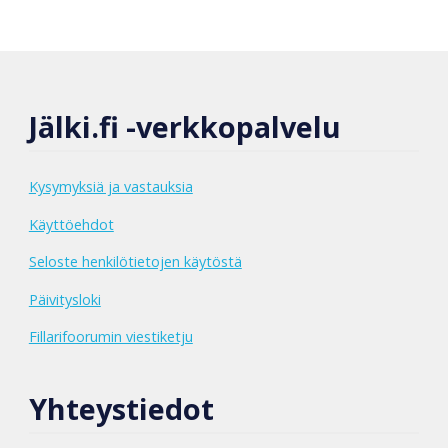
Jälki.fi -verkkopalvelu
Kysymyksiä ja vastauksia
Käyttöehdot
Seloste henkilötietojen käytöstä
Päivitysloki
Fillarifoorumin viestiketju
Yhteystiedot