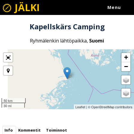
JÄLKI
Menu
Kapellskärs Camping
Ryhmälenkin lähtöpaikka,
Suomi
+
−
50 km
30 mi
Leaflet
| ©
OpenStreetMap
contributors
Info
Kommentit
Toiminnot