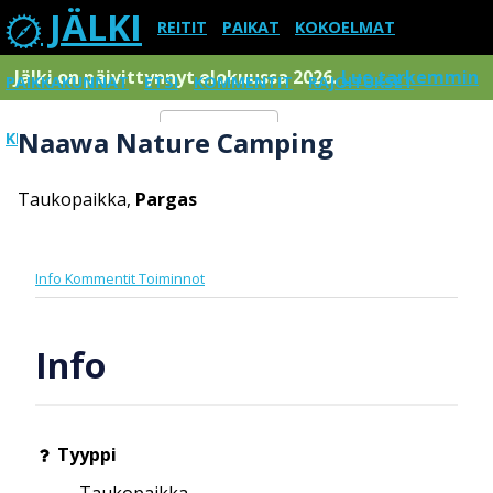
JÄLKI
REITIT
PAIKAT
KOKOELMAT
Jälki on päivittynnyt elokuussa 2026.
Lue tarkemmin
PAIKKAKUNNAT
ETSI
KOMMENTIT
RAJOITUKSET
Naawa Nature Camping
KIRJAUDU SISÄÄN
Menu
Taukopaikka,
Pargas
Info
Kommentit
Toiminnot
Info
Tyyppi
Taukopaikka