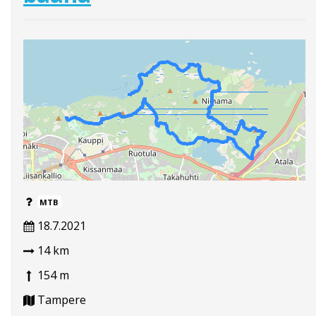
MTB
18.7.2021
14 km
154 m
Tampere