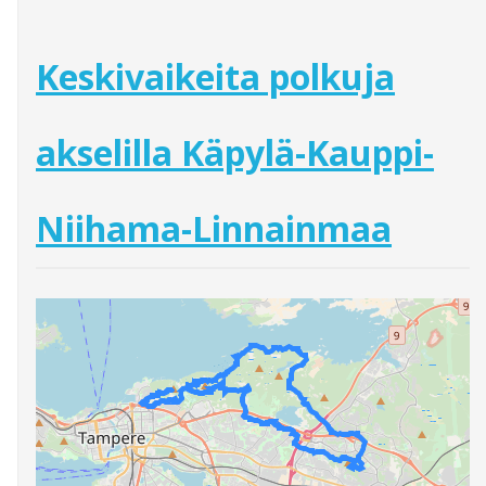
Keskivaikeita polkuja
akselilla Käpylä-Kauppi-
Niihama-Linnainmaa